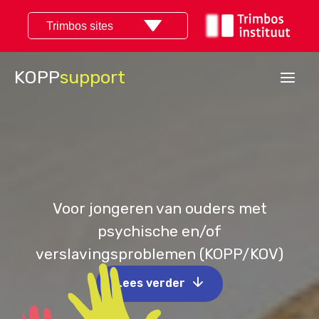
Ga
Trimbos sites
naar
de
KOPP
support
inhoud
Voor jongeren van ouders met
psychische en/of
verslavingsproblemen (KOPP/KOV)
Lees verder